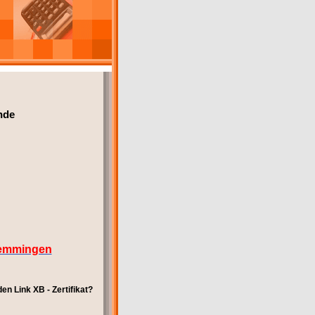
nde
Memmingen
n Link XB - Zertifikat?